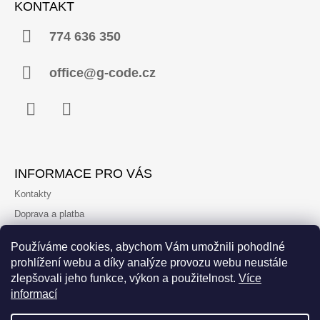
KONTAKT
P
A
774 636 350
T
Í
office@g-code.cz
Facebook
Instagram
INFORMACE PRO VÁS
Kontakty
Doprava a platba
Podmínky ochrany osobních údajů
Používáme cookies, abychom Vám umožnili pohodlné
Obchodní podmínky
prohlížení webu a díky analýze provozu webu neustále
Reklamace a vrácení
zlepšovali jeho funkce, výkon a použitelnost.
Více
informací