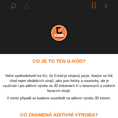
K
Přejít
NÁKUPN
ME
HLEDAT
na
KOŠÍK
PŘIHLÁŠENÍ
O
ZPĚT
ZPĚT
obsah
Š
Í
C
K
O
P
O
T
CO JE TO TEN G-KÓD?
Ř
E
B
Velmi zjednodušeně lze říci, že G-kód je strojový jazyk, kterým se řídí
chod nejen obráběcích strojů, jako jsou frézky a soustruhy, ale je
U
využíván i pro aditivní výrobu na 3D tiskárnách či u laserových a vodních
J
řezacích strojů.
E
V tomto případě se budeme soustředit na aditivní výrobu 3D tiskem.
T
E
CO ZNAMENÁ ADITIVNÍ VÝROBA?
N