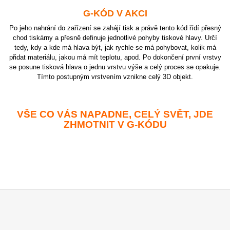
G-KÓD V AKCI
Po jeho nahrání do zařízení se zahájí tisk a právě tento kód řídí přesný
chod tiskárny a přesně definuje jednotlivé pohyby tiskové hlavy. Určí
tedy, kdy a kde má hlava být, jak rychle se má pohybovat, kolik má
přidat materiálu, jakou má mít teplotu, apod. Po dokončení první vrstvy
se posune tisková hlava o jednu vrstvu výše a celý proces se opakuje.
Tímto postupným vrstvením vznikne celý 3D objekt.
VŠE CO VÁS NAPADNE, CELÝ SVĚT, JDE
ZHMOTNIT V G-KÓDU
Z
Á