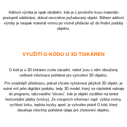
A
Aditivní výroba je opak obrábění, kde je z prvotního kusu materiálu
J
postupně odebíráno, dokud nevznikne požadovaný objekt. Během aditivní
Í
výroby je naopak materiál vrstvu po vrstvě přidáván až do finální podoby
T
objektu.
?
VYUŽITÍ G-KÓDU U 3D TISKÁREN
HLEDAT
G kód je u 3D tiskáren zcela zásadní, neboť jsou v něm obsaženy
veškeré informace potřebné pro vytvoření 3D objektu.
Pro snadnější představu, pokud chcete vytisknout jakýkoli 3D objekt, je
nutné mít jeho digitální podobu, tedy 3D model, který se následně nahraje
do programu, takzvaného “sliceru”, kde je objekt rozdělen na tenké
horizontální plátky (vrstvy). Ze vstupních informací např. výška vrstvy,
rychlost tisku, teplota trysky apod. je vytvořen právě G kód, který
obsahuje všechny potřebné údaje pro zhotovení objektu
.