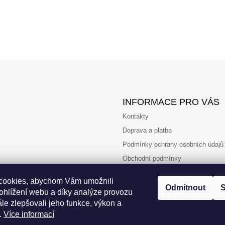
INFORMACE PRO VÁS
Kontakty
Doprava a platba
Podmínky ochrany osobních údajů
Obchodní podmínky
Reklamace a vrácení
cookies, abychom Vám umožnili
Odmítnout
S
ohlížení webu a díky analýze provozu
le zlepšovali jeho funkce, výkon a
.
Více informací