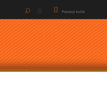
NÁKUPNÍ
HLEDAT
KOŠÍK
Prázdný košík
PŘIHLÁŠENÍ