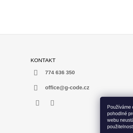
Z
Á
KONTAKT
P
A
774 636 350
T
Í
office@g-code.cz
Používáme 
Facebook
Instagram
pohodlné pr
webu neustá
použitelnost